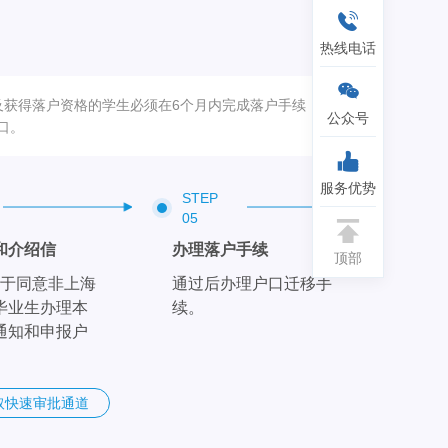
热线电话
及获得落户资格的学生必须在6个月内完成落户手续，
公众号
口。
服务优势
STEP
05
和介绍信
办理落户手续
顶部
关于同意非上海
通过后办理户口迁移手
毕业生办理本
续。
通知和申报户
。
取快速审批通道