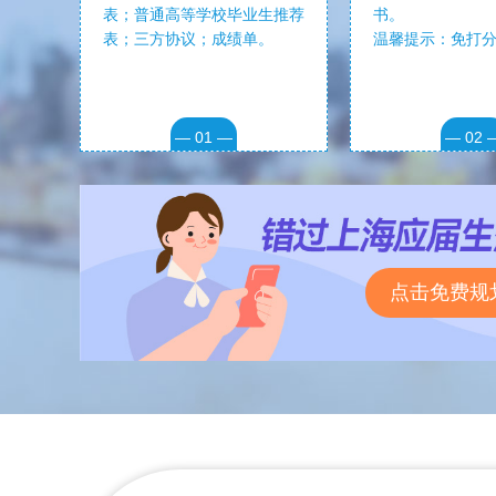
表；普通高等学校毕业生推荐
书。
表；三方协议；成绩单。
温馨提示：免打
— 01 —
— 02 
点击免费规