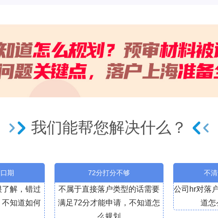
我们能帮您解决什么？
窗口期
72分打分不够
不清
很了解，错过
不属于直接落户类型的话需要
公司hr对落
，不知道如何
满足72分才能申请，不知道怎
道怎
么规划