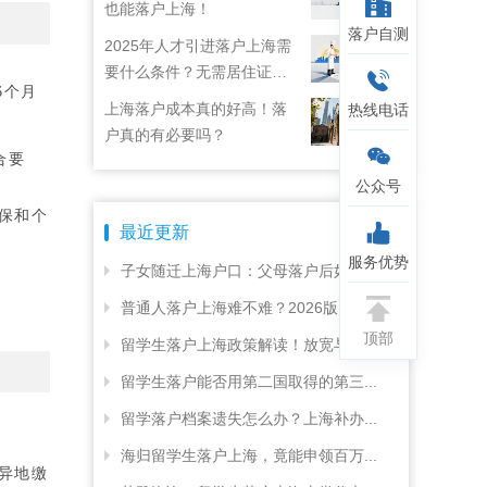
也能落户上海！
落户自测
2025年人才引进落户上海需
要什么条件？无需居住证直
6个月
接落户！
上海落户成本真的好高！落
热线电话
户真的有必要吗？
合要
公众号
保和个
最近更新
服务优势
子女随迁上海户口：父母落户后如何...
普通人落户上海难不难？2026版...
顶部
留学生落户上海政策解读！放宽与收...
留学生落户能否用第二国取得的第三...
留学落户档案遗失怎么办？上海补办...
海归留学生落户上海，竟能申领百万...
异地缴