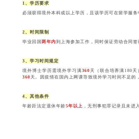
1、学历要求
必须获得境外本科或以上学历，且该学历可在留学服务
2、时间限制
毕业回国
两年内
到上海参加工作，同时保证劳动合同签
3、学习时间规定
境外博士学历需境外学习满
360
天（联合培养满180
360
天。因疫情在国内上网课导致境外学习时间不足的
4、其他条件
年龄距法定退休年龄
5年以上
，无刑事犯罪记录且未进