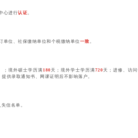
中心进行
认证
。
订单位、社保缴纳单位和个税缴纳单位
一致
。
天）；境外硕士学历满
180
天；境外学士学历满
720
天；进修、访问
，提供录取通知书、网课证明后不影响落户。
入失信名单。